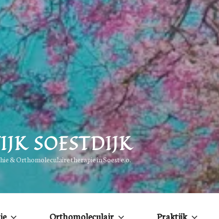
IJK SOESTDIJK
e & Orthomoleculaire therapie in Soest e.o.
ie
Orthomoleculair
Praktijk