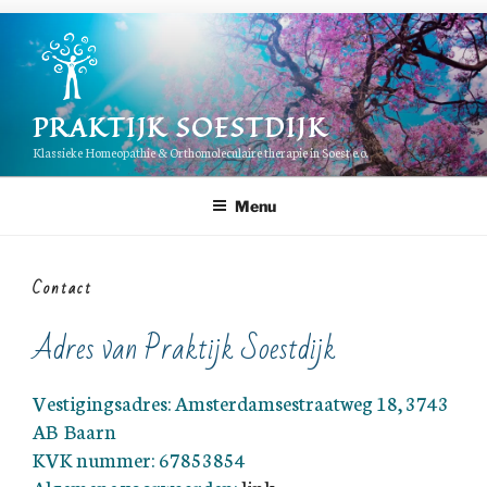
Ga
naar
de
inhoud
PRAKTIJK SOESTDIJK
Klassieke Homeopathie & Orthomoleculaire therapie in Soest e.o.
Menu
Contact
Adres van Praktijk Soestdijk
Vestigingsadres: Amsterdamsestraatweg 18, 3743
AB Baarn
KVK nummer: 67853854
Algemene voorwaarden:
link