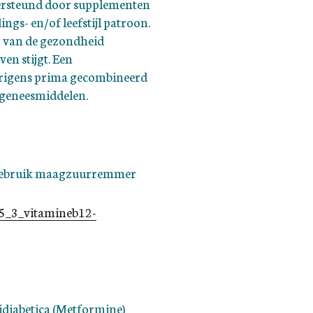
ersteund door supplementen
ngs- en/of leefstijl patroon.
g van de gezondheid
ven stijgt. Een
rigens prima gecombineerd
 geneesmiddelen.
 gebruik maagzuurremmer
15_3_vitamineb12-
idiabetica (Metformine)