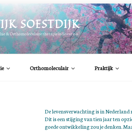
IJK SOESTDIJK
e & Orthomoleculaire therapie in Soest e.o.
ie
Orthomoleculair
Praktijk
De levensverwachting is in Nederland 
Dit is een stijging van tien jaar ten opz
goede ontwikkeling zou je denken. Maar 