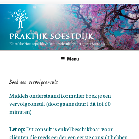
Ga
naar
de
inhoud
PRAKTIJK SOESTDIJK
Klassieke Homeopathie & Orthomoleculaire therapie in Soest e.o.
Menu
Boek een vervolgconsult
Middels onderstaand formulier boek je een
vervolgconsult (doorgaans duurt dit tot 60
minuten).
Let op:
Dit consult is enkel beschikbaar voor
cliënten die reeds eerder een eerste consult hebben