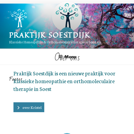
Ga
naar
de
inhoud
PRAKTIJK SOESTDIJK
Klassieke Homeopathie & Orthomoleculaire therapie in Soest e.o.
Over ons
Menu
Praktijk Soestdijk is een nieuwe praktijk voor
Footer
klassieke homeopathie en orthomoleculaire
therapie in Soest
over Kristel