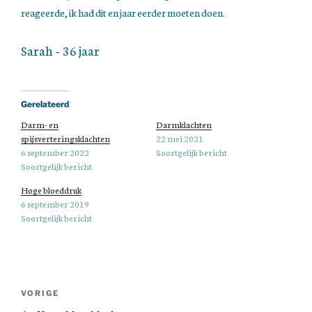
reageerde, ik had dit en jaar eerder moeten doen.
Sarah – 36 jaar
Gerelateerd
Darm- en
Darmklachten
spijsverteringsklachten
22 mei 2021
6 september 2022
Soortgelijk bericht
Soortgelijk bericht
Hoge bloeddruk
6 september 2019
Soortgelijk bericht
Bericht
navigatie
Vorig
VORIGE
bericht